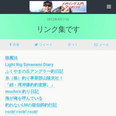
2012年4月11日
リンク集です
共有
ツイート
+ 1
メール
猿魔法
Light Rig Simanami Diary
ふくやまの丘アングラー釣日記
糸（株）釣り事業部山陰支社！
「続・湾岸爆釣釣査隊。」
mucho’s 釣り日記
海が俺を呼んでいる
釣れないLMの疑似餌釣行記
rock! rock! rock!