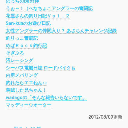
のっちのBass停
うぉ～！（へなちょこアングラーの奮闘記
花屋さんの釣り日記Ｖｏｌ．２
San-kunのお遊び日記
女性アングラーの仲間入り？ あさちんチャレンジ記録
釣りっこ奮闘記
めばＲｏｃｋ釣行記
そぎぶろ
沼レーシング
シーバス電脳日誌 ロードバイクも
内房メバリング
釣れたらエエねん♪♪
烏賊した兄ちゃん！
wadagoの「そんな報告いらないです」
マッディーウオーター
2012/08/09更新