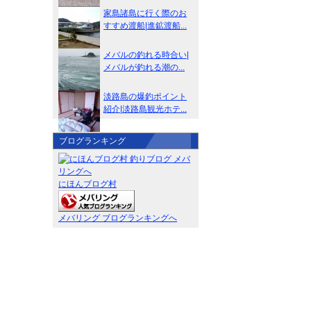
家島諸島に行く際のお
すすめ渡船|進鉱渡船...
メバルの釣れる時合い|
メバルが釣れる潮の...
淡路島の爆釣ポイント
紹介|淡路島観光ホテ...
ブログランキング
にほんブログ村
メバリング ブログランキングへ