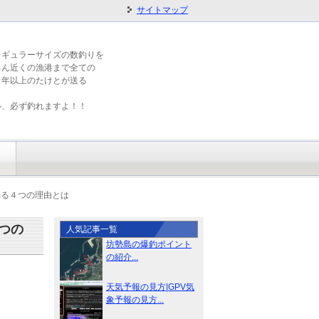
サイトマップ
レギュラーサイズの数釣りを
ろん近くの漁港まで全ての
５年以上のたけとが送る
ル、必ず釣れますよ！！
れる４つの理由とは
つの
人気記事一覧
坊勢島の爆釣ポイント
の紹介...
天気予報の見方|GPV気
象予報の見方...