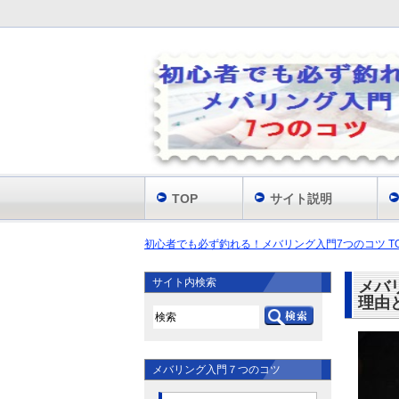
TOP
サイト説明
初心者でも必ず釣れる！メバリング入門7つのコツ T
サイト内検索
メバ
理由
メバリング入門７つのコツ