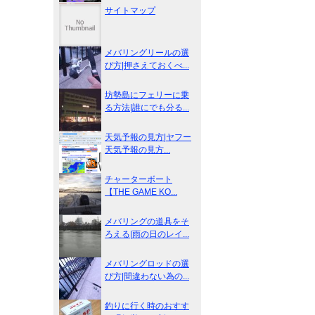
サイトマップ
メバリングリールの選
び方|押さえておくべ...
坊勢島にフェリーに乗
る方法|誰にでも分る...
天気予報の見方|ヤフー
天気予報の見方...
チャーターボート
【THE GAME KO...
メバリングの道具をそ
ろえる|雨の日のレイ...
メバリングロッドの選
び方|間違わない為の...
釣りに行く時のおすす