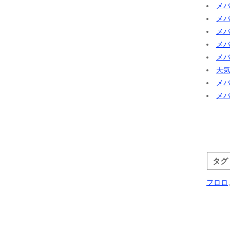
メバ
メ
メバ
メ
メ
天気
メバ
メバ
タグ
フロロ