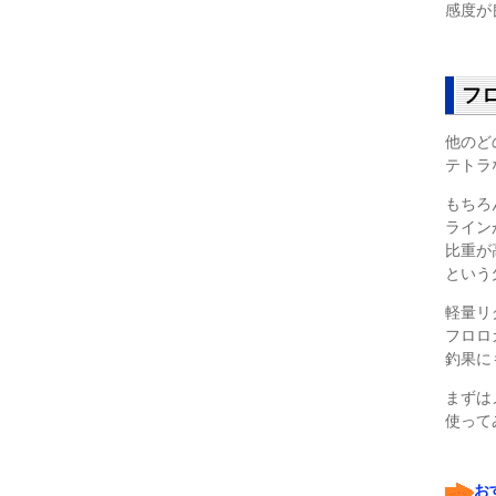
感度が
フ
他のど
テトラ
もちろ
ライン
比重が
という
軽量リ
フロロ
釣果に
まずは
使って
◯
◯
お