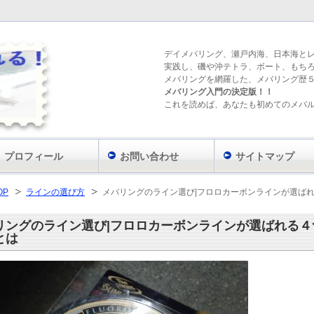
デイメバリング、瀬戸内海、日本海と
実践し、磯や沖テトラ、ボート、もち
メバリングを網羅した、メバリング歴
メバリング入門の決定版！！
これを読めば、あなたも初めてのメバ
プロフィール
お問い合わせ
サイトマップ
OP
ラインの選び方
メバリングのライン選び|フロロカーボンラインが選ば
リングのライン選び|フロロカーボンラインが選ばれる４
とは