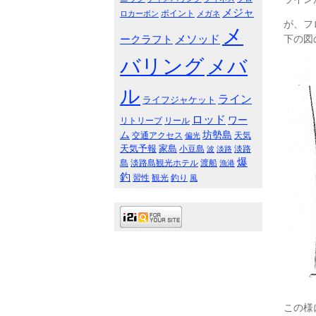
メジャ
ポイント
ロカーボン
メガネ
が、フ
メ
メソッド
下の図
ークラフト
バリング
メバ
ル
ライン
ライフジャケット
ロッド
ワー
リトリーブ
リール
ム
坊勢島
交通アクセス
天気
偏光
天気予報
家島
小豆島
淡路
波
淡路
爆
島
淡路島観光ホテル
渡船
漁港
釣
習性
観光
釣り
風
この様