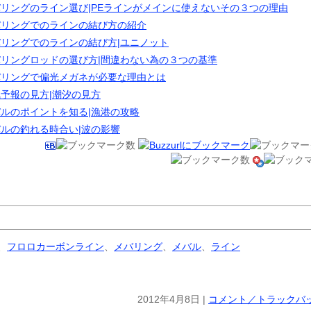
リングのライン選び|PEラインがメインに使えないその３つの理由
バリングでのラインの結び方の紹介
リングでのラインの結び方|ユニノット
バリングロッドの選び方|間違わない為の３つの基準
バリングで偏光メガネが必要な理由とは
予報の見方|潮汐の見方
ルのポイントを知る|漁港の攻略
ルの釣れる時合い|波の影響
、
フロロカーボンライン
、
メバリング
、
メバル
、
ライン
2012年4月8日 |
コメント／トラックバッ