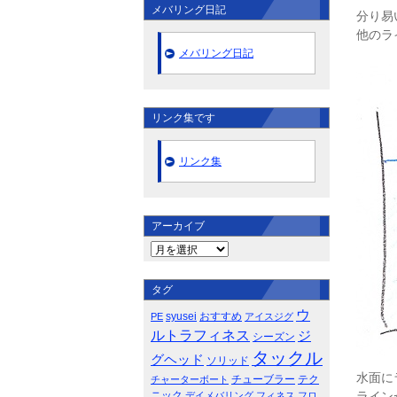
メバリング日記
分り易
他のラ
メバリング日記
リンク集です
リンク集
アーカイブ
タグ
ウ
syusei
おすすめ
PE
アイスジグ
ルトラフィネス
ジ
シーズン
タックル
グヘッド
ソリッド
水面に
チューブラー
テク
チャーターボート
ライン
ニック
デイメバリング
フィネス
フロ