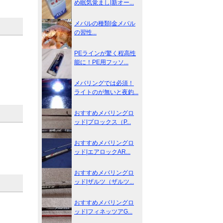
め眠気覚まし|新オー...
メバルの種類|金メバル
の習性...
PEラインが驚く程高性
能に！PE用フッソ...
メバリングでは必須！
ライトのが無いと夜釣...
おすすめメバリングロ
ッド|プロックス（P...
おすすめメバリングロ
ッド|エアロックAR...
おすすめメバリングロ
ッド|ザルツ（ザルツ...
おすすめメバリングロ
ッド|フィネッツアG...