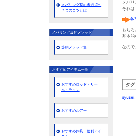
メバリ
メバリング初心者必須の
それは
７つのコツとは
各
もちろ
メバリング爆釣メソッド
基本的
なので
爆釣メソッド集
おすすめアイテム一覧
タグ
おすすめロッド・リー
ル・ライン
syusei
おすすめルアー
おすすめ釣具・便利アイ