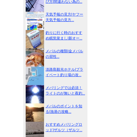
び方|間違わない為の...
天気予報の見方|ヤフー
天気予報の見方...
釣りに行く時のおすす
め眠気覚まし|新オー...
メバルの種類|金メバル
の習性...
淡路島観光ホテル|プラ
イベート釣り場の攻...
メバリングでは必須！
ライトのが無いと夜釣...
メバルのポイントを知
る|漁港の攻略...
おすすめメバリングロ
ッド|ザルツ（ザルツ...