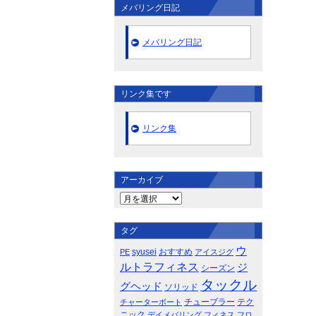
メバリング日記
メバリング日記
リンク集です
リンク集
アーカイブ
タグ
ウ
syusei
おすすめ
PE
アイスジグ
ルトラフィネス
ジ
シーズン
タックル
グヘッド
ソリッド
チューブラー
テク
チャーターボート
ニック
デイメバリング
フィネス
フロ