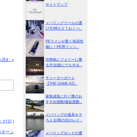
サイトマップ
メバリングリールの選
び方|押さえておくべ...
PEラインが驚く程高性
能に！PE用フッソ...
読む »
坊勢島にフェリーに乗
る方法|誰にでも分る...
チャーターボート
【THE GAME KO...
家島諸島に行く際のお
すすめ渡船|進鉱渡船...
メバリングの道具をそ
ろえる|雨の日のレイ...
ク(1)
|
パターン
メバリングロッドの選