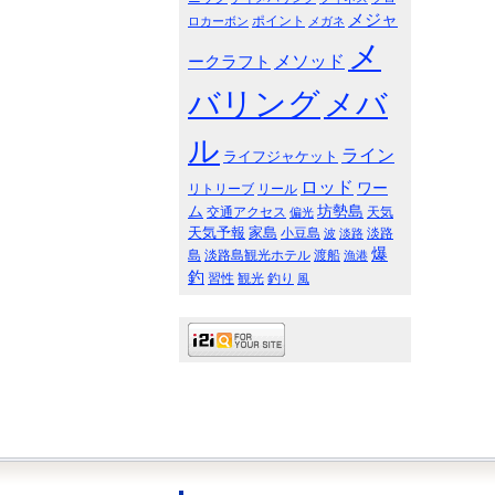
メジャ
ポイント
ロカーボン
メガネ
メ
メソッド
ークラフト
バリング
メバ
ル
ライン
ライフジャケット
ロッド
ワー
リトリーブ
リール
ム
坊勢島
交通アクセス
天気
偏光
天気予報
家島
小豆島
淡路
波
淡路
爆
島
淡路島観光ホテル
渡船
漁港
釣
習性
観光
釣り
風