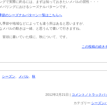
ングで実際に釣るには、まずは知っておきたいメバルの習性・・・
メバリングにおけるシーズナルパターンです。
季節のシーズナルパターン一覧はこちらへ
ん季節や地域などによっても違う所はあると思いますが、
なメバルの動きは一緒、と思うんで書いて行きますね。
、冒頭に書いていた様に、秋について、です。
この投稿の続きを
、
シーズン
、
メバル
、
秋
2012年2月21日 |
コメント／トラックバッ
カテゴリー:
シーズン