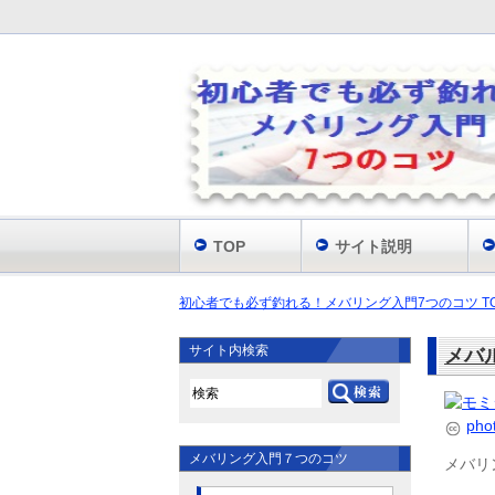
TOP
サイト説明
初心者でも必ず釣れる！メバリング入門7つのコツ T
サイト内検索
メバ
pho
メバリング入門７つのコツ
メバリ