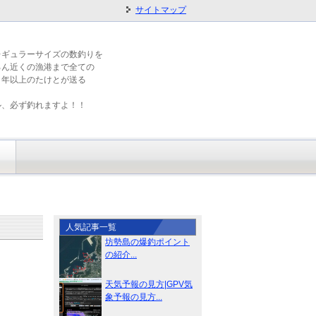
サイトマップ
レギュラーサイズの数釣りを
ろん近くの漁港まで全ての
５年以上のたけとが送る
ル、必ず釣れますよ！！
人気記事一覧
坊勢島の爆釣ポイント
の紹介...
天気予報の見方|GPV気
象予報の見方...