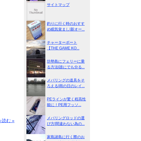
サイトマップ
釣りに行く時のおすす
め眠気覚まし|新オー...
チャーターボート
【THE GAME KO...
坊勢島にフェリーに乗
る方法|誰にでも分る...
メバリングの道具をそ
ろえる|雨の日のレイ...
PEラインが驚く程高性
能に！PE用フッソ...
メバリングロッドの選
読む »
び方|間違わない為の...
家島諸島に行く際のお