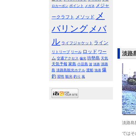
メジャ
ポイント
ロカーボン
メガネ
メ
メソッド
ークラフト
バリング
メバ
ル
ライン
ライフジャケット
ロッド
ワー
リトリーブ
リール
淡路
ム
坊勢島
交通アクセス
天気
偏光
天気予報
家島
小豆島
淡路
波
淡路
爆
島
淡路島観光ホテル
渡船
漁港
釣
習性
観光
釣り
風
淡路島
ではそ