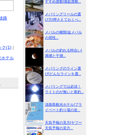
すすめ渡船|進鉱渡船...
メバリングリールの選
淡路
び方|押さえておくべ...
メバルの種類|金メバル
の習性...
ク(1)
|
メバルの釣れる時合い|
満潮と干潮...
光ホテル
メバリングのライン選
び|どんなラインを選...
も
メバリングでは必須！
ライトのが無いと夜釣...
淡路島観光ホテル|プラ
イベート釣り場の攻...
天気予報の見方|ヤフー
天気予報の見方...