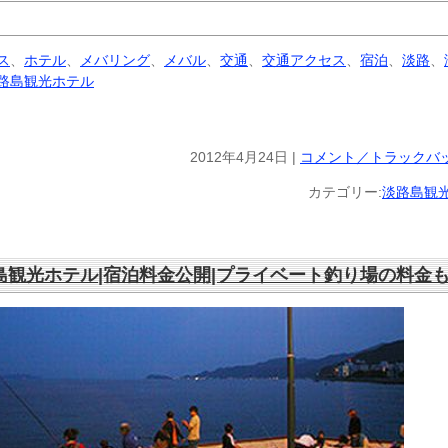
ス
、
ホテル
、
メバリング
、
メバル
、
交通
、
交通アクセス
、
宿泊
、
淡路
、
路島観光ホテル
2012年4月24日 |
コメント／トラックバッ
カテゴリー:
淡路島観
島観光ホテル|宿泊料金公開|プライベート釣り場の料金