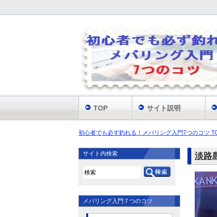
TOP
サイト説明
初心者でも必ず釣れる！メバリング入門7つのコツ T
サイト内検索
淡路
メバリング入門７つのコツ