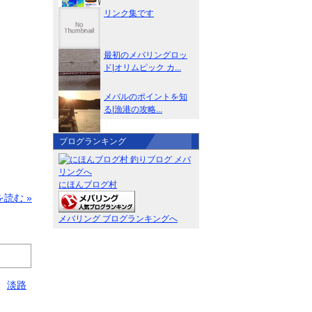
リンク集です
最初のメバリングロッ
ド|オリムピック カ...
メバルのポイントを知
る|漁港の攻略...
ブログランキング
にほんブログ村
読む »
メバリング ブログランキングへ
、
淡路