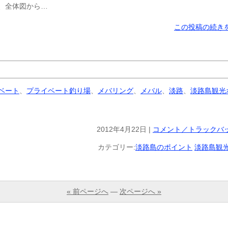
、全体図から…
この投稿の続きを
ベート
、
プライベート釣り場
、
メバリング
、
メバル
、
淡路
、
淡路島観光
2012年4月22日 |
コメント／トラックバッ
カテゴリー:
淡路島のポイント
淡路島観
« 前ページへ
—
次ページへ »