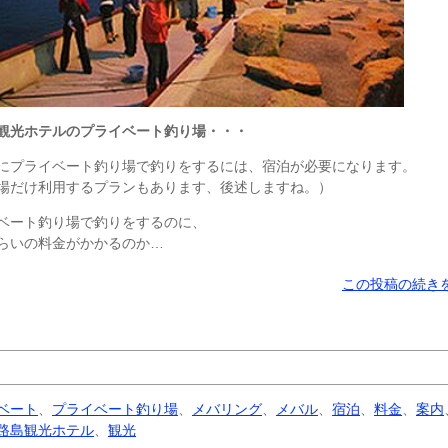
観光ホテルのプライベート釣り場・・・
にプライベート釣り場で釣りをするには、宿泊が必要になります。
場だけ利用するプランもあります、後述しますね。）
ベート釣り場で釣りをするのに、
らいの料金がかかるのか…
この投稿の続きを
ベート
、
プライベート釣り場
、
メバリング
、
メバル
、
宿泊
、
料金
、
案内
路島観光ホテル
、
観光