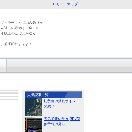
サイトマップ
レギュラーサイズの数釣りを
ろん近くの漁港まで全ての
５年以上のたけとが送る
ル、必ず釣れますよ！！
人気記事一覧
坊勢島の爆釣ポイント
の紹介...
天気予報の見方|GPV気
象予報の見方...